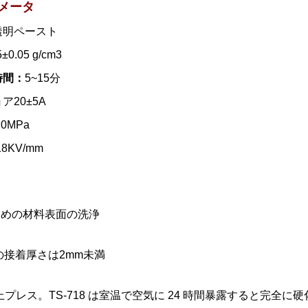
メータ
透明ペースト
5±0.05 g/cm3
時間：
5~15分
ア20±5A
.0MPa
18KV/mm
ための材料表面の洗浄
18の接着厚さは2mm未満
以上プレス。TS-718 は室温で空気に 24 時間暴露すると完全に