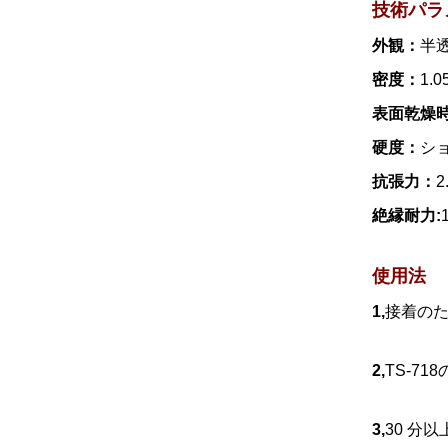
技術パラ
外観：
半
密度：
1.0
表面乾燥
硬度：
ショ
抗張力：
2
絶縁耐力:
使用法
1,
接着の
2,
TS-7
3,
30 分