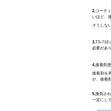
2,
コーティ
いほど、
そうしな
3,
TS-7
必要があ
4,
接着剤
接着剤を
が、接着
5,
換気され
一定にし