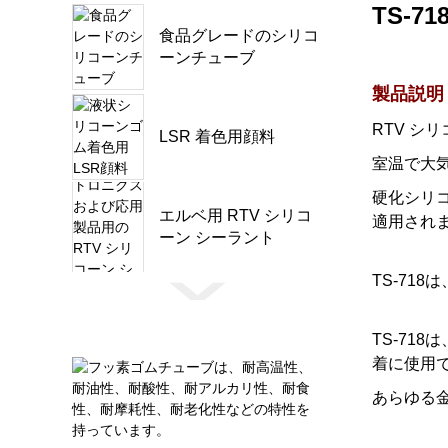
TS-71
食品グレードのシリコ
ーンチューブ
製品説明
RTV シ
LSR 着色用顔料
室温で大
硬化シリ
エルベ用 RTV シリコ
適用され
ーン シーラント
TS-71
TS-71
着に使用
あらゆる